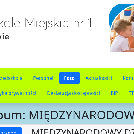
rzedszkola
Personel
Foto
Aktualności
Kont
tyka prywatności
Deklaracja dostępności
BIP
T
bum: MIĘDZYNARODOW
MIĘDZYNARODOWY DZ
przedni