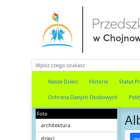
Fraza do wyszukiwania
Nasze Dzieci
Historia
Statut P
Ochrona Danych Osobowych
Poli
Foto
Al
architektura
dzieci
po