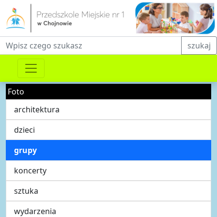
Fraza do wyszukiwania
szukaj
Foto
architektura
dzieci
grupy
koncerty
sztuka
wydarzenia