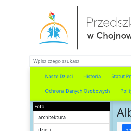
Fraza do wyszukiwania
Nasze Dzieci
Historia
Statut P
Ochrona Danych Osobowych
Poli
Foto
Al
architektura
dzieci
po