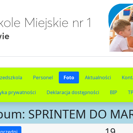
rzedszkola
Personel
Foto
Aktualności
Kont
tyka prywatności
Deklaracja dostępności
BIP
T
bum: SPRINTEM DO M
19
przedni