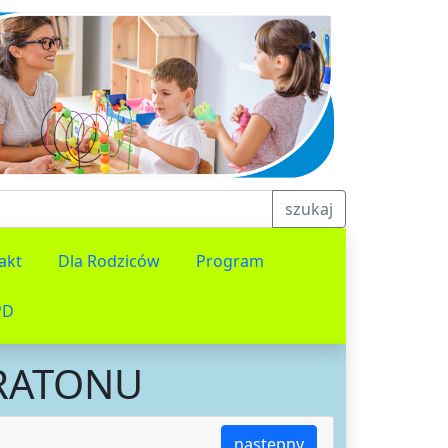
szukaj
akt
Dla Rodziców
Program
PD
ARATONU
następny