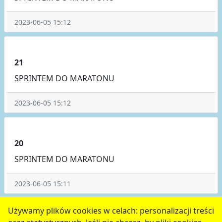
2023-06-05 15:12
21
SPRINTEM DO MARATONU
2023-06-05 15:12
20
SPRINTEM DO MARATONU
2023-06-05 15:11
poprzednie
8
9
10
11
12
następne
Używamy plików cookies w celach: personalizacji treści