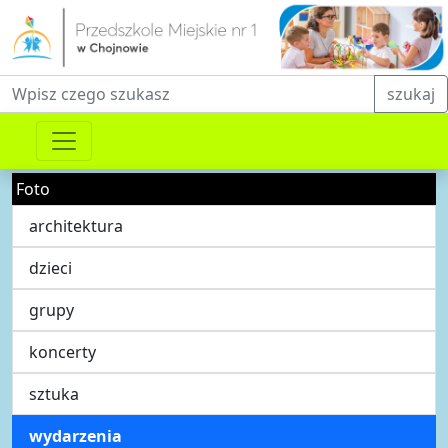
Fraza do wyszukiwania
szukaj
Foto
architektura
dzieci
grupy
koncerty
sztuka
wydarzenia