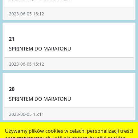
2023-06-05 15:12
21
SPRINTEM DO MARATONU
2023-06-05 15:12
20
SPRINTEM DO MARATONU
2023-06-05 15:11
poprzednie
8
9
10
11
12
następne
Używamy plików cookies w celach: personalizacji treści