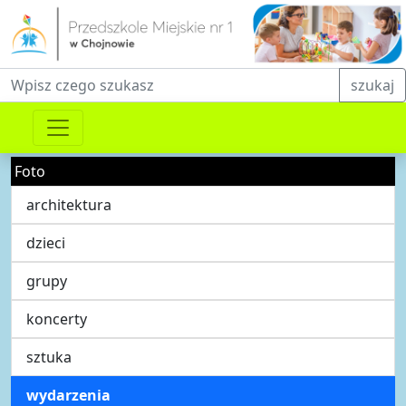
Fraza do wyszukiwania
szukaj
Foto
architektura
dzieci
grupy
koncerty
sztuka
wydarzenia