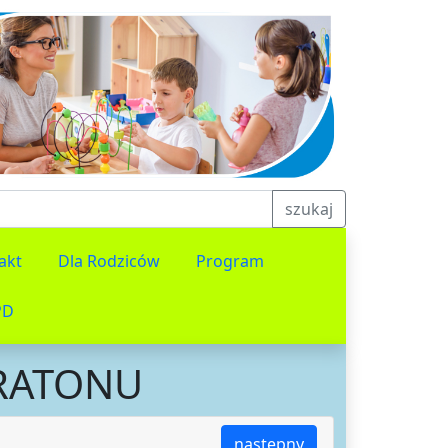
szukaj
akt
Dla Rodziców
Program
PD
ARATONU
następny