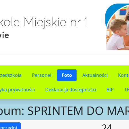
rzedszkola
Personel
Foto
Aktualności
Kont
tyka prywatności
Deklaracja dostępności
BIP
T
bum: SPRINTEM DO M
24
przedni