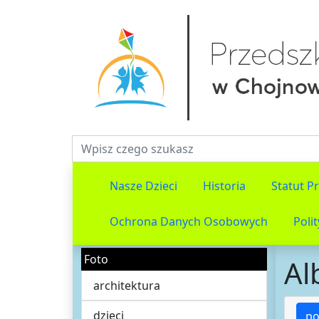
Fraza do wyszukiwania
Nasze Dzieci
Historia
Statut P
Ochrona Danych Osobowych
Poli
Foto
Al
architektura
dzieci
po